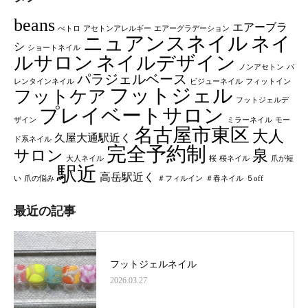
beans
エアーブラ
べトロ
アセトンアレルギー
エアーグラデーション
ニュアンスネイル
ネイ
シ
ショートネイル
ルサロン
ネイルデザイン
ノンアセトン
バ
パラジェルベース
レンタインネイル
ビジューネイル
フィットイン
フットジェル
フットケア
フットジェルデ
プレイベートサロン
ザイン
ミラーネイル
モー
名古屋市東区
大人
久屋大通駅近く
ド系ネイル
完全予約制
サロン
泉
大人ネイル
桜
桜ネイル
爪が短
駅近
高岳駅近く
い
爪の悩み
＃フィルイン
＃春ネイル
５off
最近の記事
フットジェルネイル
2026.03.27